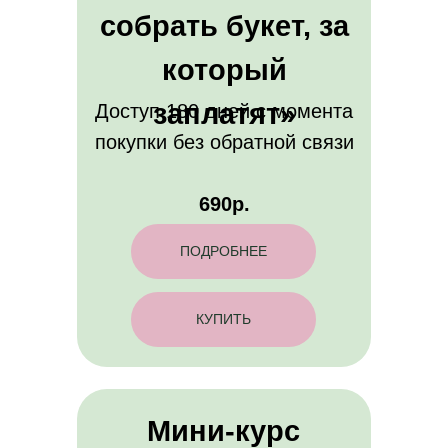
собрать букет, за
который
заплатят»
Доступ 180 дней с момента
покупки без обратной связи
690р.
ПОДРОБНЕЕ
КУПИТЬ
Мини-курс