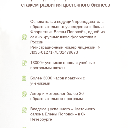
стажем развития цветочного бизнеса
Основатель одной из самых
Основатель и ведущий преподаватель
крупных школ флористики в России
образовательного учреждения «Школа
Флористики Елены Поповой», одной из
Узнаваемый бренд в сфере
самых крупных школ флористики в
флористики и онлайн образования
России.
Регистрационный номер лицензии: N
Владелец Студии декора
Л035-01271-78/01479673
и флористики Елены Поповой
в Санкт-Петербурге
13000+ учеников прошли учебные
программы школы
Номинант и партнер премии
SPB WED AWARDS
Более 3000 часов практики с
учениками
10 лет в свадебной индустрии,
действующий организатор и
Автор и методолог более 20
оформитель свадеб
образовательных программ
Преподает более 7 лет, 4 года
Владелец успешного «Цветочного
в онлайн образовании, выпустила
салона Елены Поповой» в С-
более 10000 учеников в рамках
Петербурге
проектов школы