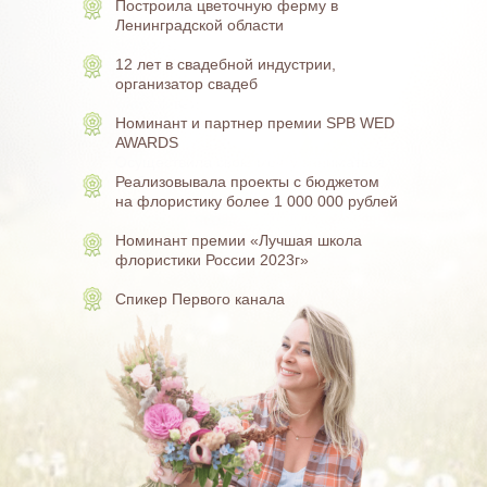
Построила цветочную ферму в
Автор и методолог десятков
Ленинградской области
образовательных программ
в сфере флористики
12 лет в свадебной индустрии,
организатор свадеб
Счастливая жена и мама
двоих замечательных детей
Номинант и партнер премии SPB WED
AWARDS
Осуществила свою мечту заниматься
любимым делом и дарить красоту;
Реализовывала проекты с бюджетом
теперь учит этому желающих.
на флористику более 1 000 000 рублей
Номинант премии «Лучшая школа
флористики России 2023г»
Спикер Первого канала