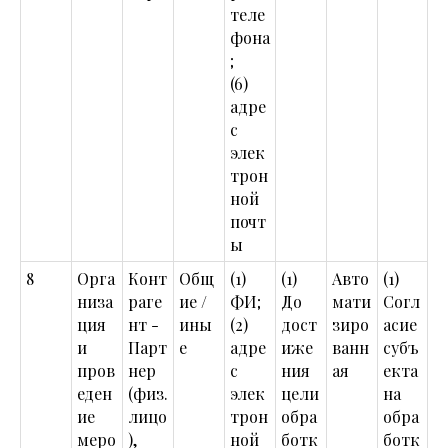
теле
фона
;
(6)
адре
с
элек
трон
ной
почт
ы
8
Орга
Конт
Общ
(1)
(1)
Авто
(1)
низа
раге
ие /
ФИ;
До
мати
Согл
ция
нт -
ины
(2)
дост
зиро
асие
и
Парт
е
адре
иже
ванн
субъ
пров
нер
с
ния
ая
екта
еден
(физ.
элек
цели
на
ие
лицо
трон
обра
обра
меро
),
ной
ботк
ботк