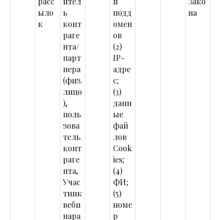
расс
ител
и
Зако
ыло
ь
подд
на
к
конт
омен
раге
ов
нта/
(2)
парт
IP-
нера
адре
(физ.
с;
лицо
(3)
),
данн
поль
ые
зова
фай
тель
лов
конт
Cook
раге
ies;
нта,
(4)
Учас
ФИ;
тник
(5)
веби
номе
нара
р