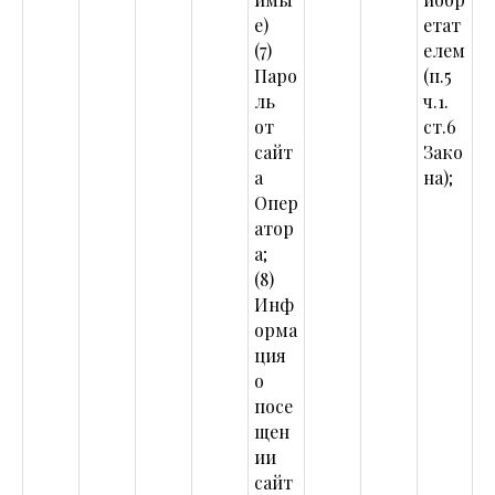
е)
етат
(7)
елем
Паро
(п.5
ль
ч.1.
от
ст.6
сайт
Зако
а
на);
Опер
атор
а;
(8)
Инф
орма
ция
о
посе
щен
ии
сайт