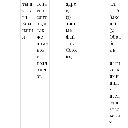
ты и
тель
адре
ч.1.
услу
веб-
с;
ст. 6
ги
сайт
(3)
Зако
Ком
ов, а
данн
на)
пани
так
ые
(3)
и
же
фай
Обра
доме
лов
ботк
нов
Cook
а в
и
ies;
стат
подд
исти
омен
ческ
ов
их и
ины
х
иссл
едов
ател
ьски
х