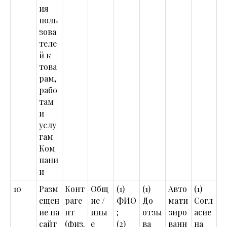
ия
поль
зова
теле
й к
това
рам,
рабо
там
и
услу
гам
Ком
пани
и
10
Разм
Конт
Общ
(1)
(1)
Авто
(1)
ещен
раге
ие /
ФИО
До
мати
Согл
ие на
нт
ины
;
отзы
зиро
асие
сайт
(физ.
е
(2)
ва
ванн
на