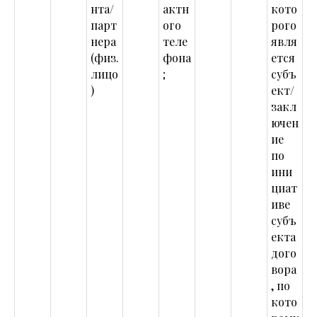
нта/
актн
кото
парт
ого
рого
нера
теле
явля
(физ.
фона
ется
лицо
;
субъ
)
ект/
закл
ючен
ие
по
ини
циат
иве
субъ
екта
дого
вора
, по
кото