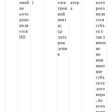
оной
)
элек
атор
кото
по
трон
а
рого
кото
ной
явля
рому
почт
ется
явля
ы;
субъ
ется
(4)
ект/
ИП
дата
закл
рож
ючен
дени
ие
я
по
ини
циат
иве
субъ
екта
дого
вора
, по
кото
рому