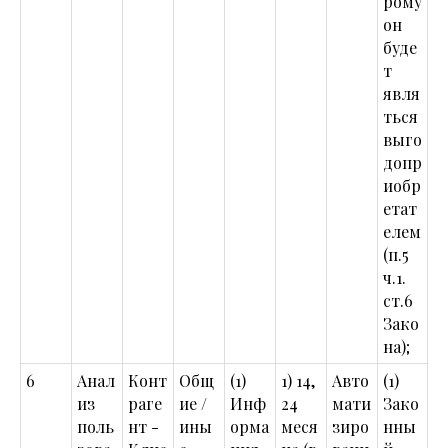
рому
он
буде
т
явля
ться
выго
допр
иобр
етат
елем
(п.5
ч.1.
ст.6
Зако
на);
6
Анал
Конт
Общ
(1)
1) 14,
Авто
(1)
из
раге
ие /
Инф
24
мати
Зако
поль
нт -
ины
орма
меся
зиро
нны