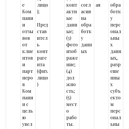
е
лицо
конт
согл
ая
обра
Ком
);
актн
асия
ботк
пани
ые
на
у
и
Пред
данн
обра
перс
отзы
став
ые;
ботк
онал
вов
ител
(3)
у
ьны
от
ь
фото
данн
х
клие
конт
изоб
ых
данн
нтов
раге
раже
ых,
и
нта
ние;
разр
парт
(физ.
(4)
еше
неро
лицо
дол
нны
в
)
жно
х
Ком
сть;
субъ
пани
(5)
екто
и с
мест
м
цель
о
перс
ю
рабо
онал
увел
ты.
ьны