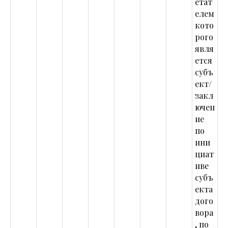
етат
елем
кото
рого
явля
ется
субъ
ект/
закл
ючен
ие
по
ини
циат
иве
субъ
екта
дого
вора
, по