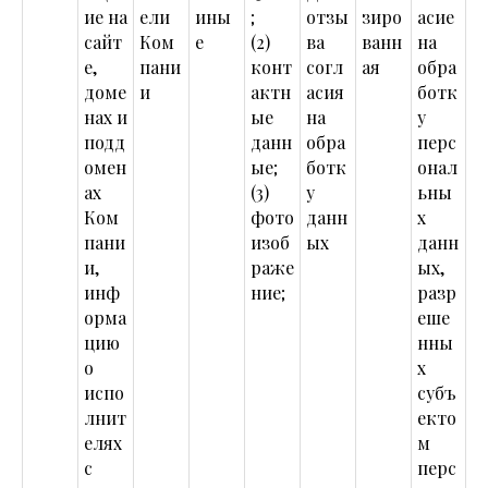
ие на
ели
ины
;
отзы
зиро
асие
сайт
Ком
е
(2)
ва
ванн
на
е,
пани
конт
согл
ая
обра
доме
и
актн
асия
ботк
нах и
ые
на
у
подд
данн
обра
перс
омен
ые;
ботк
онал
ах
(3)
у
ьны
Ком
фото
данн
х
пани
изоб
ых
данн
и,
раже
ых,
инф
ние;
разр
орма
еше
цию
нны
о
х
испо
субъ
лнит
екто
елях
м
с
перс