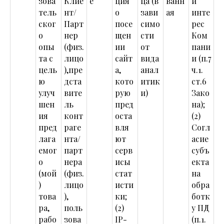
зова
Клие
е
ция
ца (в
ванн
й
тель
нт/
о
зави
ая
инте
ског
Парт
посе
симо
рес
о
нер
щен
сти
Ком
опы
(физ.
ии
от
пани
та с
лицо
сайт
вида
и (п.7
цель
),пре
а,
анал
ч.1.
ю
дста
кото
итик
ст.6
улуч
вите
рую
и)
Зако
шен
ль
пред
на);
ия
конт
оста
(2)
пред
раге
вля
Согл
лага
нта/
ют
асие
емог
парт
серв
субъ
о
нера
исы
екта
(мой
(физ.
стат
на
)
лицо
исти
обра
това
),
ки;
ботк
ра,
поль
(2)
у ПД
рабо
зова
IP-
(п.1.