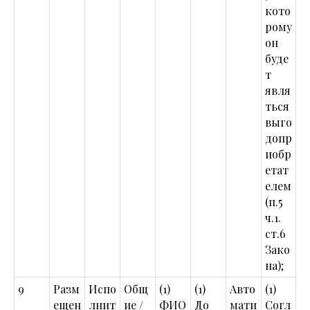
кото
рому
он
буде
т
явля
ться
выго
допр
иобр
етат
елем
(п.5
ч.1.
ст.6
Зако
на);
9
Разм
Испо
Общ
(1)
(1)
Авто
(1)
ещен
лнит
ие /
ФИО
До
мати
Согл