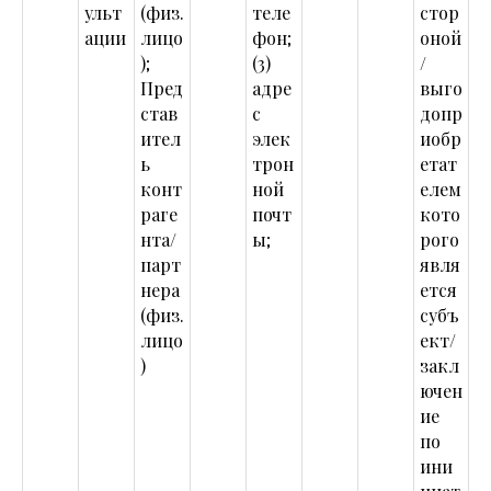
ульт
(физ.
теле
стор
ации
лицо
фон;
оной
);
(3)
/
Пред
адре
выго
став
с
допр
ител
элек
иобр
ь
трон
етат
конт
ной
елем
раге
почт
кото
нта/
ы;
рого
парт
явля
нера
ется
(физ.
субъ
лицо
ект/
)
закл
ючен
ие
по
ини