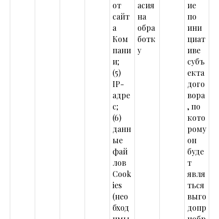
от
асия
ие
сайт
на
по
а
обра
ини
Ком
ботк
циат
пани
у
иве
и;
субъ
(5)
екта
IP-
дого
адре
вора
с;
, по
(6)
кото
данн
рому
ые
он
фай
буде
лов
т
Cook
явля
ies
ться
(нео
выго
бход
допр
имы
иобр