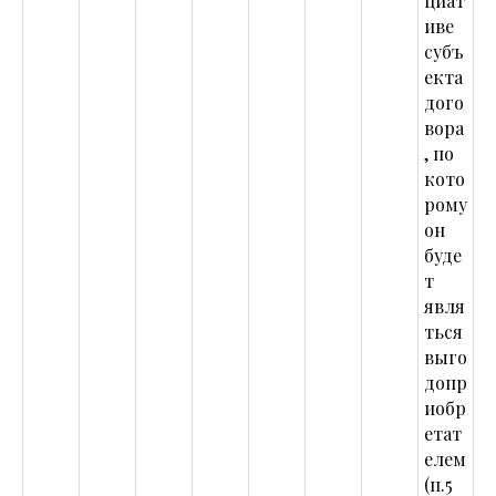
циат
иве
субъ
екта
дого
вора
, по
кото
рому
он
буде
т
явля
ться
выго
допр
иобр
етат
елем
(п.5