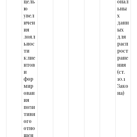
цель
онал
ю
ьны
увел
х
ичен
данн
ия
ых
лоял
для
ьнос
расп
ти
рост
клие
ране
нтов
ния
и
(ст.
фор
10.1
мир
Зако
ован
на)
ия
пози
тивн
ого
отно
шен