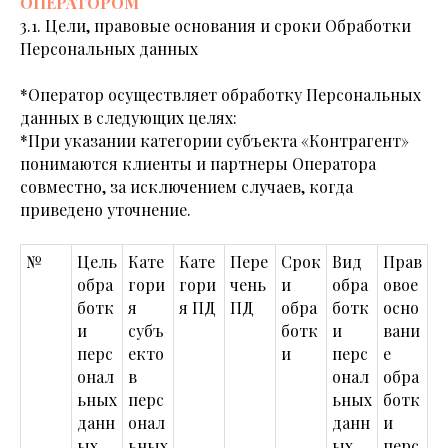
ОПЕРАТОРОМ
3.1. Цели, правовые основания и сроки Обработки
Персональных данных
*Оператор осуществляет обработку Персональных
данных в следующих целях:
*При указании категории субъекта «Контрагент»
понимаются клиенты и партнеры Оператора
совместно, за исключением случаев, когда
приведено уточнение.
№
Цель
Кате
Кате
Пере
Срок
Вид
Прав
обра
гори
гори
чень
и
обра
овое
ботк
я
я ПД
ПД
обра
ботк
осно
и
субъ
ботк
и
вани
перс
екто
и
перс
е
онал
в
онал
обра
ьных
перс
ьных
ботк
данн
онал
данн
и
ых
ьных
ых
перс