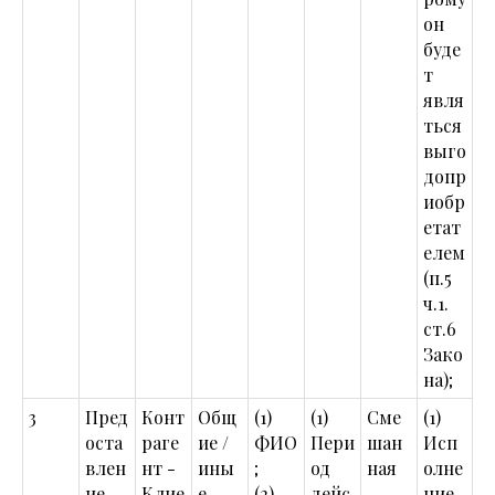
он
буде
т
явля
ться
выго
допр
иобр
етат
елем
(п.5
ч.1.
ст.6
Зако
на);
3
Пред
Конт
Общ
(1)
(1)
Сме
(1)
оста
раге
ие /
ФИО
Пери
шан
Исп
влен
нт -
ины
;
од
ная
олне
ие
Клие
е
(2)
дейс
ние