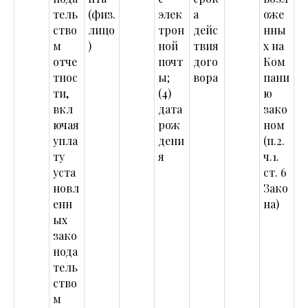
тель
(физ.
элек
а
оже
ство
лицо
трон
дейс
нны
м
)
ной
твия
х на
отче
почт
дого
Ком
тнос
ы;
вора
пани
ти,
(4)
ю
вкл
дата
зако
ючая
рож
ном
упла
дени
(п.2.
ту
я
ч.1.
уста
ст. 6
новл
Зако
енн
на)
ых
зако
нода
тель
ство
м