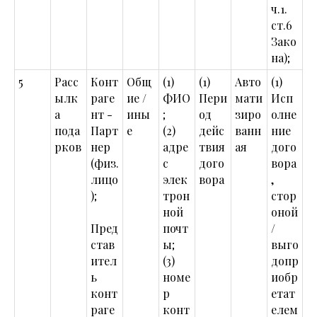
ч.1.
ст.6
Зако
на);
5
Расс
Конт
Общ
(1)
(1)
Авто
(1)
ылк
раге
ие /
ФИО
Пери
мати
Исп
а
нт -
ины
;
од
зиро
олне
пода
Парт
е
(2)
дейс
ванн
ние
рков
нер
адре
твия
ая
дого
(физ.
с
дого
вора
лицо
элек
вора
,
);
трон
стор
ной
оной
Пред
почт
/
став
ы;
выго
ител
(3)
допр
ь
номе
иобр
конт
р
етат
раге
конт
елем