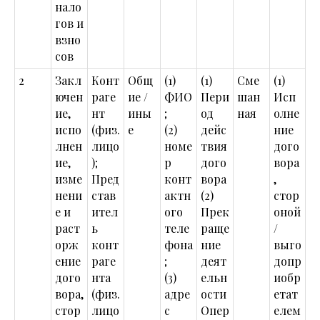
нало
гов и
взно
сов
2
Закл
Конт
Общ
(1)
(1)
Сме
(1)
ючен
раге
ие /
ФИО
Пери
шан
Исп
ие,
нт
ины
;
од
ная
олне
испо
(физ.
е
(2)
дейс
ние
лнен
лицо
номе
твия
дого
ие,
);
р
дого
вора
изме
Пред
конт
вора
,
нени
став
актн
(2)
стор
е и
ител
ого
Прек
оной
раст
ь
теле
раще
/
орж
конт
фона
ние
выго
ение
раге
;
деят
допр
дого
нта
(3)
ельн
иобр
вора,
(физ.
адре
ости
етат
стор
лицо
с
Опер
елем