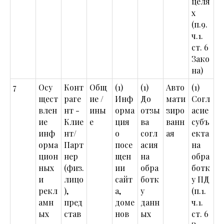
целя
х
(п.9.
ч.1.
ст. 6
Зако
на)
7
Осу
Конт
Общ
(1)
(1)
Авто
(1)
щест
раге
ие /
Инф
До
мати
Согл
влен
нт -
ины
орма
отзы
зиро
асие
ие
Клие
е
ция
ва
ванн
субъ
инф
нт/
о
согл
ая
екта
орма
Парт
посе
асия
на
цион
нер
щен
на
обра
ных
(физ.
ии
обра
ботк
и
лицо
сайт
ботк
у ПД
рекл
),
а,
у
(п.1.
амн
пред
доме
данн
ч.1.
ых
став
нов
ых
ст. 6