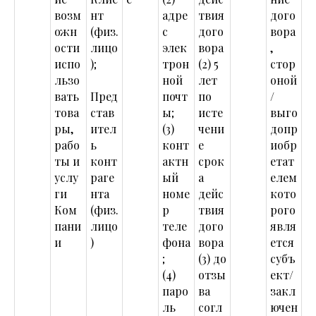
возм
нт
адре
твия
дого
ожн
(физ.
с
дого
вора
ости
лицо
элек
вора
,
испо
);
трон
(2) 5
стор
льзо
ной
лет
оной
вать
Пред
почт
по
/
това
став
ы;
исте
выго
ры,
ител
(3)
чени
допр
рабо
ь
конт
е
иобр
ты и
конт
актн
срок
етат
услу
раге
ый
а
елем
ги
нта
номе
дейс
кото
Ком
(физ.
р
твия
рого
пани
лицо
теле
дого
явля
и
)
фона
вора
ется
;
(3) до
субъ
(4)
отзы
ект/
паро
ва
закл
ль
согл
ючен