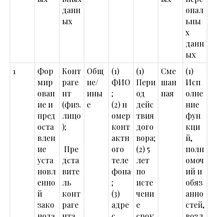
данн
онал
ых
ьны
х
данн
ых
1
Фор
Конт
Общ
(1)
(1)
Сме
(1)
мир
раге
ие/
ФИО
Пери
шан
Исп
ован
нт
ины
;
од
ная
олне
ие и
(физ.
е
(2) н
дейс
ние
пред
лицо
омер
твия
фун
оста
);
конт
дого
кци
влен
актн
вора;
й,
ие
Пре
ого
(2) 5
полн
уста
дста
теле
лет
омоч
новл
вите
фона
по
ий и
енно
ль
;
исте
обяз
й
конт
(3)
чени
анно
зако
раге
адре
е
стей,
нода
нта
с
срок
возл