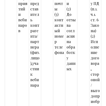
прия
пред
почт
и
у ПД
тий
став
ы
(2)
(п.1.
и
ител
(3)
До
ч.1.
веби
ь
конт
отзы
ст. 6
наро
конт
актн
ва
Зако
в
раге
ый
согл
на)
нта/
номе
асия
(2)
парт
р
на
Исп
нера
теле
обра
олне
(физ.
фона
ботк
ние
лицо
у
дого
),уча
данн
вора
стни
ых
,
к
стор
веби
оной
нара
/
выго
допр
иобр