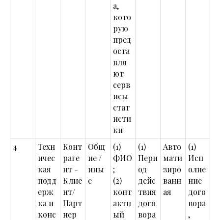
а,
кото
рую
пред
оста
вля
ют
серв
исы
стат
исти
ки
4
Техн
Конт
Общ
(1)
(1)
Авто
(1)
ичес
раге
ие /
ФИО
Пери
мати
Исп
кая
нт -
ины
;
од
зиро
олне
подд
Клие
е
(2)
дейс
ванн
ние
ерж
нт/
конт
твия
ая
дого
ка и
Парт
актн
дого
вора
конс
нер
ый
вора
,